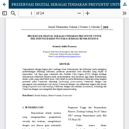
PRESERVASI DIGITAL SEBAGAI TINDAKAN PREVENTIF UNTUK MELINDUNGI BAHAN PUSTAKA SEBAGAI BENDA BUDAYA