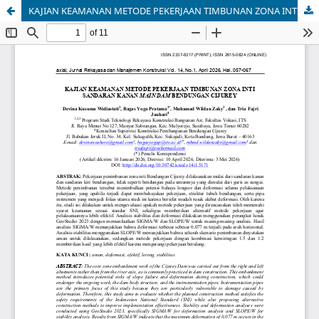
KAJIAN KEAMANAN METODE PEKERJAAN TIMBUNAN ZONA INTI SANDARAN KANAN MAIN DAM BENDUNGAN CIJUREY