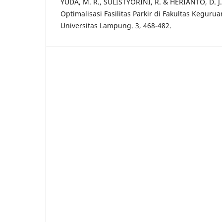
YUDA, M. R., SULISTYORINI, R. & HERIANTO, D. J. J
Optimalisasi Fasilitas Parkir di Fakultas Keguru
Universitas Lampung. 3, 468-482.