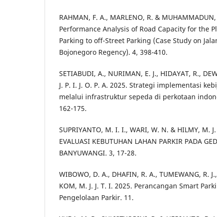
RAHMAN, F. A., MARLENO, R. & MUHAMMADUN, H. J
Performance Analysis of Road Capacity for the P
Parking to off-Street Parking (Case Study on Ja
Bojonegoro Regency). 4, 398-410.
SETIABUDI, A., NURIMAN, E. J., HIDAYAT, R., DEW
J. P. I. J. O. P. A. 2025. Strategi implementasi 
melalui infrastruktur sepeda di perkotaan indone
162-175.
SUPRIYANTO, M. I. I., WARI, W. N. & HILMY, M. J. J.
EVALUASI KEBUTUHAN LAHAN PARKIR PADA GE
BANYUWANGI. 3, 17-28.
WIBOWO, D. A., DHAFIN, R. A., TUMEWANG, R. J.
KOM, M. J. J. T. I. 2025. Perancangan Smart Par
Pengelolaan Parkir. 11.