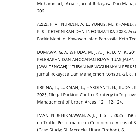
Muhammad). Axial : Jurnal Rekayasa Dan Manaje
206.
AZIZI, F. A., NURDIN, A. L., YUNUS, M., KHAMID, A. 
P. S., KETEKNIKAN DAN INFORMATIKA 2023. Anal
Parkir Mobil di Kawasan Jalan Pancasila Kota Teg
DUMAWA, G. A. & HUDA, M. J. A. J. R. D. M. K. 
PELEBARAN DAN ANGGARAN BIAYA RUAS JALAN 
JAWA TENGAH)"“TUBAN MENGGUNAKAN PERKERA
Jurnal Rekayasa Dan Manajemen Konstruksi, 6, 
ERFINA, E., LUKMAN, L., HARDIANTI, H., BUDAI, B. 
2025. Illegal Parking Control Strategy to Improv
Management of Urban Areas. 12, 112-124.
IMAN, N. & HIKMAWAN, A. J. J. I. S. T. 2025. The 
on Traffic Performance in Commercial Areas of S
(Case Study: St. Merdeka Utara Cirebon). 6.