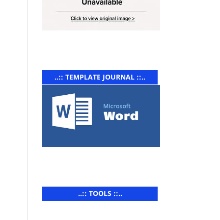
..:: TEMPLATE JOURNAL ::..
..:: TOOLS ::..