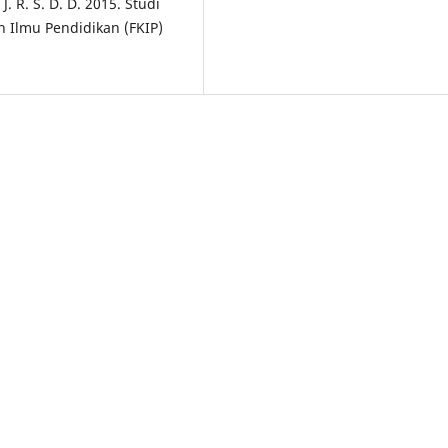
. R. S. D. D. 2015. Studi
an Ilmu Pendidikan (FKIP)