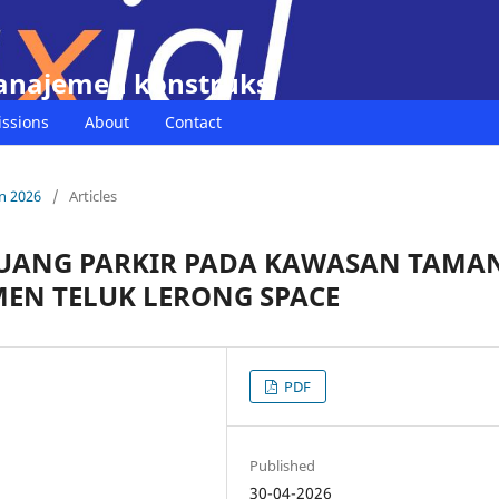
manajemen konstruksi
ssions
About
Contact
n 2026
/
Articles
RUANG PARKIR PADA KAWASAN TAMA
MEN TELUK LERONG SPACE
PDF
Published
30-04-2026