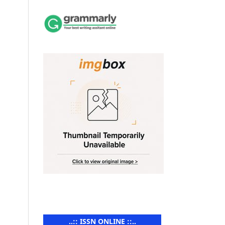
..:: ISSN ONLINE ::..