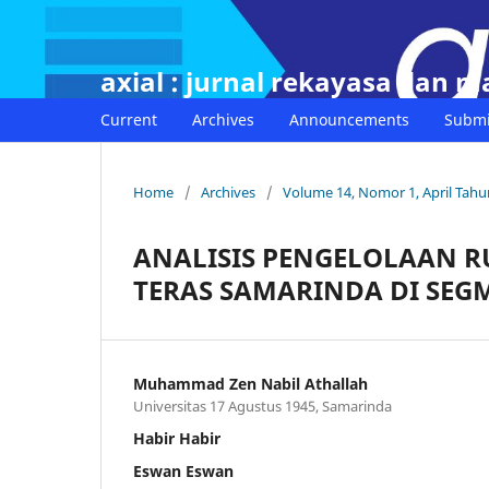
axial : jurnal rekayasa dan 
Current
Archives
Announcements
Submi
Home
/
Archives
/
Volume 14, Nomor 1, April Tahu
ANALISIS PENGELOLAAN 
TERAS SAMARINDA DI SEG
Muhammad Zen Nabil Athallah
Universitas 17 Agustus 1945, Samarinda
Habir Habir
Eswan Eswan