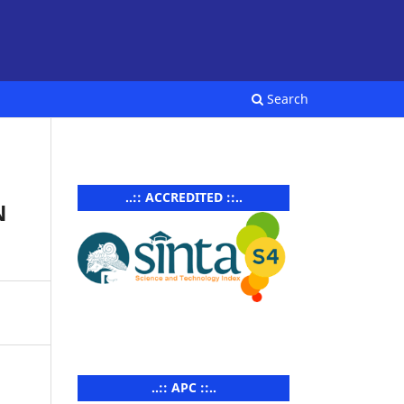
Search
..:: ACCREDITED ::..
N
..:: APC ::..