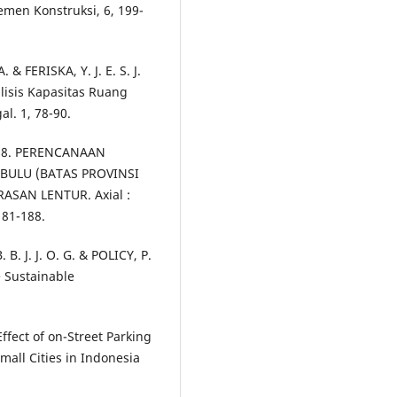
men Konstruksi, 6, 199-
& FERISKA, Y. J. E. S. J.
isis Kapasitas Ruang
al. 1, 78-90.
2018. PERENCANAAN
BULU (BATAS PROVINSI
SAN LENTUR. Axial :
181-188.
B. J. J. O. G. & POLICY, P.
e Sustainable
Effect of on-Street Parking
mall Cities in Indonesia