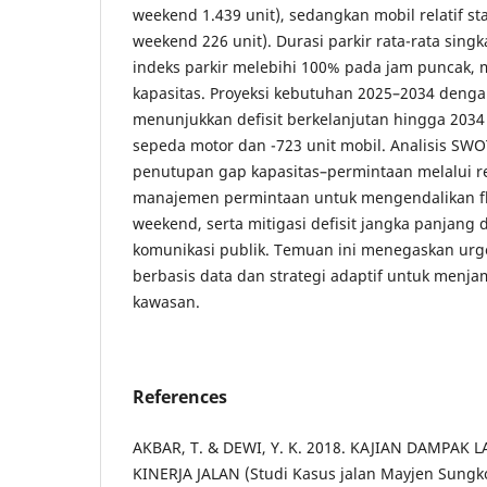
weekend 1.439 unit), sedangkan mobil relatif sta
weekend 226 unit). Durasi parkir rata-rata sing
indeks parkir melebihi 100% pada jam puncak, 
kapasitas. Proyeksi kebutuhan 2025–2034 deng
menunjukkan defisit berkelanjutan hingga 2034 
sepeda motor dan -723 unit mobil. Analisis SW
penutupan gap kapasitas–permintaan melalui re
manajemen permintaan untuk mengendalikan fl
weekend, serta mitigasi defisit jangka panjan
komunikasi publik. Temuan ini menegaskan urge
berbasis data dan strategi adaptif untuk menja
kawasan.
References
AKBAR, T. & DEWI, Y. K. 2018. KAJIAN DAMPAK 
KINERJA JALAN (Studi Kasus jalan Mayjen Sungk