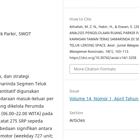
How to Cite
Athallah, M. Z. N., Habir, H., & Eswan, E. (20
ik Parkir, SWOT
ANALISIS PENGELOLAAN RUANG PARKIR 
KAWASAN TAMAN TERAS SAMARINDA DI 
TELUK LERONG SPACE.
Axial : Jurnal Rekaya
Manajemen Konstruksi
,
14
(1), 103–113.
https://doi.org/10.30742/axial.v14i1.5258
More Citation Formats
, dan strategi
amarinda Segmen Teluk
Issue
antitatif digunakan
Volume 14, Nomor 1, April Tahun
ndaraan masuk–keluar per
yang dikelola Perumda
Section
 (06.00–22.00 WITA) pada
Articles
rcatat 275 SRP sepeda
bedaan signifikan antara
motor (weekday 727 unit;