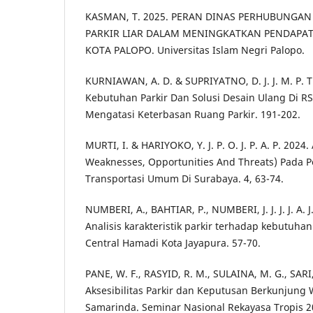
KASMAN, T. 2025. PERAN DINAS PERHUBUNGA
PARKIR LIAR DALAM MENINGKATKAN PENDAPATA
KOTA PALOPO. Universitas Islam Negri Palopo.
KURNIAWAN, A. D. & SUPRIYATNO, D. J. J. M. P. T.
Kebutuhan Parkir Dan Solusi Desain Ulang Di 
Mengatasi Keterbasan Ruang Parkir. 191-202.
MURTI, I. & HARIYOKO, Y. J. P. O. J. P. A. P. 2024.
Weaknesses, Opportunities And Threats) Pada 
Transportasi Umum Di Surabaya. 4, 63-74.
NUMBERI, A., BAHTIAR, P., NUMBERI, J. J. J. J. A. J
Analisis karakteristik parkir terhadap kebutuhan
Central Hamadi Kota Jayapura. 57-70.
PANE, W. F., RASYID, R. M., SULAINA, M. G., SARI,
Aksesibilitas Parkir dan Keputusan Berkunjung 
Samarinda. Seminar Nasional Rekayasa Tropis 20