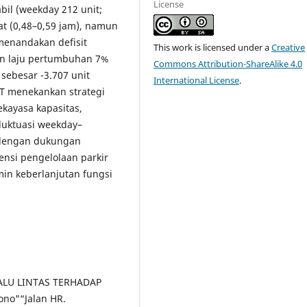
License
bil (weekday 212 unit;
kat (0,48–0,59 jam), namun
menandakan defisit
This work is licensed under a
Creative
an laju pertumbuhan 7%
Commons Attribution-ShareAlike 4.0
sebesar -3.707 unit
International License
.
OT menekankan strategi
kayasa kapasitas,
uktuasi weekday–
g dengan dukungan
nsi pengelolaan parkir
min keberlanjutan fungsi
LALU LINTAS TERHADAP
ono"“Jalan HR.