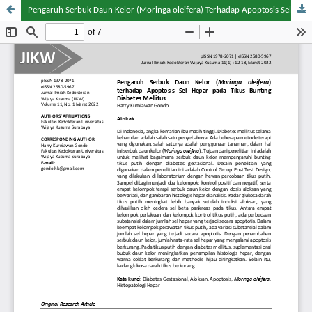
Pengaruh Serbuk Daun Kelor (Moringa oleifera) Terhadap Apoptosis Sel Hepar Pada Tikus Bunting Diabetes Mellitus