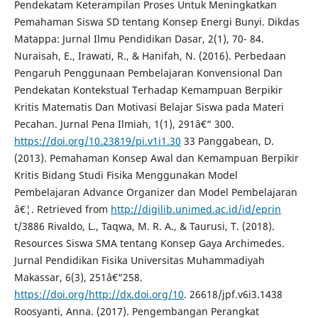
Pendekatam Keterampilan Proses Untuk Meningkatkan
Pemahaman Siswa SD tentang Konsep Energi Bunyi. Dikdas
Matappa: Jurnal Ilmu Pendidikan Dasar, 2(1), 70- 84.
Nuraisah, E., Irawati, R., & Hanifah, N. (2016). Perbedaan
Pengaruh Penggunaan Pembelajaran Konvensional Dan
Pendekatan Kontekstual Terhadap Kemampuan Berpikir
Kritis Matematis Dan Motivasi Belajar Siswa pada Materi
Pecahan. Jurnal Pena Ilmiah, 1(1), 291â€“ 300.
https://doi.org/10.23819/pi.v1i1.30
33 Panggabean, D.
(2013). Pemahaman Konsep Awal dan Kemampuan Berpikir
Kritis Bidang Studi Fisika Menggunakan Model
Pembelajaran Advance Organizer dan Model Pembelajaran
â€¦. Retrieved from
http://digilib.unimed.ac.id/id/eprin
t/3886 Rivaldo, L., Taqwa, M. R. A., & Taurusi, T. (2018).
Resources Siswa SMA tentang Konsep Gaya Archimedes.
Jurnal Pendidikan Fisika Universitas Muhammadiyah
Makassar, 6(3), 251â€“258.
https://doi.org/http://dx.doi.org/10
. 26618/jpf.v6i3.1438
Roosyanti, Anna. (2017). Pengembangan Perangkat