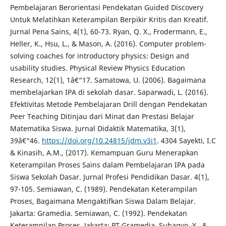
Pembelajaran Berorientasi Pendekatan Guided Discovery
Untuk Melatihkan Keterampilan Berpikir Kritis dan Kreatif.
Jurnal Pena Sains, 4(1), 60-73. Ryan, Q. X., Frodermann, E.,
Heller, K., Hsu, L., & Mason, A. (2016). Computer problem-
solving coaches for introductory physics: Design and
usability studies. Physical Review Physics Education
Research, 12(1), 1â€“17. Samatowa, U. (2006). Bagaimana
membelajarkan IPA di sekolah dasar. Saparwadi, L. (2016).
Efektivitas Metode Pembelajaran Drill dengan Pendekatan
Peer Teaching Ditinjau dari Minat dan Prestasi Belajar
Matematika Siswa. Jurnal Didaktik Matematika, 3(1),
39â€“46.
https://doi.org/10.24815/jdm.v3i1
. 4304 Sayekti, I.C
& Kinasih, A.M., (2017). Kemampuan Guru Menerapkan
Keterampilan Proses Sains dalam Pembelajaran IPA pada
Siswa Sekolah Dasar. Jurnal Profesi Pendidikan Dasar. 4(1),
97-105. Semiawan, C. (1989). Pendekatan Keterampilan
Proses, Bagaimana Mengaktifkan Siswa Dalam Belajar.
Jakarta: Gramedia. Semiawan, C. (1992). Pendekatan
Keterampilan Proses, Jakarta: PT.Gramedia. Subagyo, Y., &