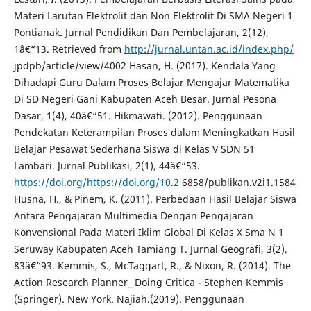
Materi Larutan Elektrolit dan Non Elektrolit Di SMA Negeri 1
Pontianak. Jurnal Pendidikan Dan Pembelajaran, 2(12),
1â€“13. Retrieved from
http://jurnal.untan.ac.id/index.php/
jpdpb/article/view/4002 Hasan, H. (2017). Kendala Yang
Dihadapi Guru Dalam Proses Belajar Mengajar Matematika
Di SD Negeri Gani Kabupaten Aceh Besar. Jurnal Pesona
Dasar, 1(4), 40â€“51. Hikmawati. (2012). Penggunaan
Pendekatan Keterampilan Proses dalam Meningkatkan Hasil
Belajar Pesawat Sederhana Siswa di Kelas V SDN 51
Lambari. Jurnal Publikasi, 2(1), 44â€“53.
https://doi.org/https://doi.org/10.2
6858/publikan.v2i1.1584
Husna, H., & Pinem, K. (2011). Perbedaan Hasil Belajar Siswa
Antara Pengajaran Multimedia Dengan Pengajaran
Konvensional Pada Materi Iklim Global Di Kelas X Sma N 1
Seruway Kabupaten Aceh Tamiang T. Jurnal Geografi, 3(2),
83â€“93. Kemmis, S., McTaggart, R., & Nixon, R. (2014). The
Action Research Planner_ Doing Critica - Stephen Kemmis
(Springer). New York. Najiah.(2019). Penggunaan