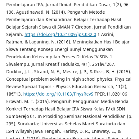
Pembelajaran IPA. Jurnal Ilmiah Pendidikan Dasar, 1(2), 96-
106. Agustinawati, N. (2014). Pengaruh Metode
Pembelajaran dan Kemandirian Belajar Terhadap Hasil
Belajar Sejarah Siswa di SMAN 7 Cirebon. Jurnal Pendidikan
Sejarah.
https://doi.org/10.21009/jps.032.0
1 Asrini,
Ratman, & Laganing, N. (2016). Meningkatkan Hasil Belajar
Siswa Tentang Konsep Energi Bunyi Menggunakan
Pendekatan Keterampilan Proses Di Kelas IV SDN 1
Siwalempu. Jurnal Kreatif Tadulako, 4(1), 251â€“267.
Docktor, J. L., Strand, N. E., Mestre, J. P., & Ross, B. H. (2015).
Conceptual problem solving in high school physics. Physical
Review Special Topics - Physics Education Research, 11(2),
1â€“13.
https://doi.org/10.1103/PhysRevS
TPER.11.020106
Erowati, M. T. (2015). Pengaruh Penggunaan Media Benda
Konkret Terhadap Hasil Belajar IPA Siswa Kelas IV di SDN
Sumberejo 01. In Prosiding Seminar Nasional Pendidikan (p.
295). Surakarta: Universitas Sebelas Maret Surakarta dan
ISPI Wilayah Jawa Tengah. Haristy, D. R., Enawaty, E., &
Lestari, I. (2013). Pembelajaran Berbasis Literasi Sains pada