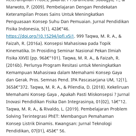
Marwoto, P. (2009). Pembelajaran Dengan Pendekatan
Keterampilan Proses Sains Untuk Meningkatkan
Penguasaan Konsep Suhu Dan Pemuaian. Jurnal Pendidikan
Fisika Indonesia, 5(1), 42â€“46.
https://doi.org/10.15294/jpfi.v5i1
. 999 Taqwa, M. R. A., &
Faizah, R. (2016a). Konsepsi Mahasiswa pada Topik
Kinematika. In Prosiding Seminar Nasional Pekan Ilmiah
Fisika XXVII (pp. 96â€“101). Taqwa, M. R. A., & Faizah, R.
(2016b). Perlunya Program Resitasi untuk Meningkatkan
Kemampuan Mahasiswa dalam Memahami Konsep Gaya
dan Gerak. Pros. Semnas Pend. IPA Pascasarjana UM, 12(1),
365â€“372. Taqwa, M. R. A., & Pilendia, D. (2018). Kekeliruan
Memahami Konsep Gaya , Apakah Pasti Miskonsepsi ? Jurnal
Inovasi Pendidikan Fisika Dan Integrasinya, 01(02), 1â€“12.
Taqwa, M. R. A., & Rivaldo, L. (2019). Pembelajaran Problem
Solving Terintegrasi PhET: Membangun Pemahaman
Konsep Listrik Dinamis. Kwangsan: Jurnal Teknologi
Pendidikan, 07(01), 45â€“ 56.