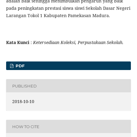
adalah baik sehingga menimbulkan pengaruh yang baik
pada peningkatan prestasi siswa siswi Sekolah Dasar Negeri
Larangan Tokol 1 Kabupaten Pamekasan Madura.
Kata
K
unci
:
Ketersediaan
K
oleksi,
P
erpustakaan
S
ekolah.
PDF
PUBLISHED
2018-10-10
HOW TO CITE