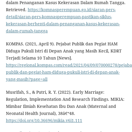
dalam Penanganan Kasus Kekerasan Dalam Rumah Tangga.
Retrieved.
https://komnasperempuan.go.id/siaran-pers-
detail/siaran-pers-komnasperempuan-pastikan-siklus-
kekerasan-berhenti-dalam-penanganan-kasus-kekerasan-
dalam-rumah-tangga
KOMPAS. (2021, April 9). Pejabat Publik dan Pegiat HAM
Diduga Pukuli Istri di Depan Anak yang Masih Kecil, KDRT
Terjadi Selama 10 Tahun [News].
https://regional.kompas.com/read/2021/04/09/070000278/pejaba
publik-dan-pegiat-ham-diduga-pukuli-istri-di-depan-anak-
yang-masih?page=all
Musrifah, S., & Putri, R. Y. (2022). Early Marriage:
Regulation, Implementation And Research Findings. MIKIA:
Mimbar Ilmiah Kesehatan Ibu Dan Anak (Maternal and
Neonatal Health Journal), 38â€“48.
https://doi.org/10.36696/mikia.v6i1.111