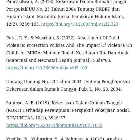
Pancasilwati, A. (2013). Kekerasan Dalam Rumah Tangga
Perspektif UU No. 23 Tahun 2004 Tentang PKDRT dan
Hukum Islam. Mazahib: Jurnal Pemikiran Hukum Islam,
12(2), 92â€“103.
https://doi.org/10.21093/mj.v12i2.323
Putri, R. Y., & Musrifah, S. (2022). Assessment Of Child
Violence: Protection Policies And The Impact Of Violence On
Children. MIKIA: Mimbar Ilmiah Kesehatan Ibu Dan Anak
(Maternal and Neonatal Health Journal), 53â€“63.
https://doi.org/10.36696/mikia.v6i2.109
Undang-Undang No. 23 Tahun 2004 Tentang Penghapusan
Kekerasan dalam Rumah Tangga, Pub. L. No. 23, 2004.
Santoso, A. B. (2019). Kekerasan Dalam Rumah Tangga
(KDRT) Terhadap Perempuan: Perspektif Pekerjaan Sosial.
KOMUNITAS, 10(1), 39â€“57.
https://doi.org/10.20414/komunitas.v10i1.1072
Yustika, N., Yuhastina, Y., & Rahman, A. (2022). Analisis