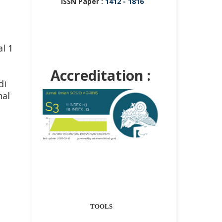
ISSN Paper :
1412 - 1816
l 1
Accreditation :
di
nal
TOOLS