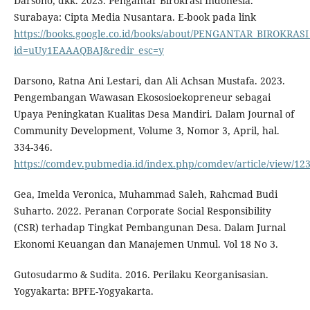
Darsono, dkk. 2023. Pengantar Birokrasi Indonesia.
Surabaya: Cipta Media Nusantara. E-book pada link
https://books.google.co.id/books/about/PENGANTAR_BIROKRAS
id=uUy1EAAAQBAJ&redir_esc=y
Darsono, Ratna Ani Lestari, dan Ali Achsan Mustafa. 2023.
Pengembangan Wawasan Ekososioekopreneur sebagai
Upaya Peningkatan Kualitas Desa Mandiri. Dalam Journal of
Community Development, Volume 3, Nomor 3, April, hal.
334-346.
https://comdev.pubmedia.id/index.php/comdev/article/view/12
Gea, Imelda Veronica, Muhammad Saleh, Rahcmad Budi
Suharto. 2022. Peranan Corporate Social Responsibility
(CSR) terhadap Tingkat Pembangunan Desa. Dalam Jurnal
Ekonomi Keuangan dan Manajemen Unmul. Vol 18 No 3.
Gutosudarmo & Sudita. 2016. Perilaku Keorganisasian.
Yogyakarta: BPFE-Yogyakarta.