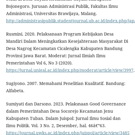
Bojonegoro. Jurusan Administrasi Publik, Fakultas Ilmu
Administrasi, Universitas Brawijaya, Malang.
http://administrasipublik.studentjournal.ub.ac.id/index.php/jap
Rusmini. 2020. Pelaksanaan Program Kebijakan Desa
Mandiri Dalam Meningkatkan Kesejahteraan Masyarakat Di
Desa Nagrog Kecamatan Cicalengka Kabupaten Bandung
Provinsi Jawa Barat. Moderat: Jurnal Ilmiah Ilmu
Pemerintahan Vol 6, No 3 (2020).
https://jurnal.unigal.ac.id/index.php/moderat/article/view/3997
.
Sugiyono. 2007. Memahami Penelitian Kualitatif. Bandung:
Alfabeta.
Sumiyati dan Darsono. 2023. Pelaksnaan Good Governance
dalam Pemerintahan Desa Socorejo Kecamatan Jenu
Kabupaten Tuban. Dalam Juispol: Jurnal Ilmu Sosial dan
Ilmu Politik. Vol. 3 No. 2, Desember, hal. 46â€”63.
https://journal.uwks.ac.id/index.php/juispol/article/view/3485