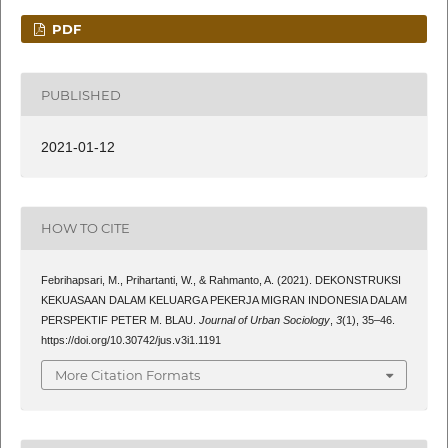
PDF
PUBLISHED
2021-01-12
HOW TO CITE
Febrihapsari, M., Prihartanti, W., & Rahmanto, A. (2021). DEKONSTRUKSI
KEKUASAAN DALAM KELUARGA PEKERJA MIGRAN INDONESIA DALAM
PERSPEKTIF PETER M. BLAU.
Journal of Urban Sociology
,
3
(1), 35–46.
https://doi.org/10.30742/jus.v3i1.1191
More Citation Formats