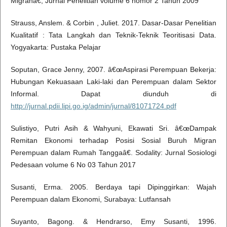
Migranâ€, Jurnal Penelitian volume 6 nomor 2 Tahun 2009
Strauss, Anslem. & Corbin , Juliet. 2017. Dasar-Dasar Penelitian
Kualitatif : Tata Langkah dan Teknik-Teknik Teoritisasi Data.
Yogyakarta: Pustaka Pelajar
Soputan, Grace Jenny, 2007. â€œAspirasi Perempuan Bekerja:
Hubungan Kekuasaan Laki-laki dan Perempuan dalam Sektor
Informal. Dapat diunduh di
http://jurnal.pdii.lipi.go.ig/admin/jurnal/81071724.pdf
Sulistiyo, Putri Asih & Wahyuni, Ekawati Sri. â€œDampak
Remitan Ekonomi terhadap Posisi Sosial Buruh Migran
Perempuan dalam Rumah Tanggaâ€. Sodality: Jurnal Sosiologi
Pedesaan volume 6 No 03 Tahun 2017
Susanti, Erma. 2005. Berdaya tapi Dipinggirkan: Wajah
Perempuan dalam Ekonomi, Surabaya: Lutfansah
Suyanto, Bagong. & Hendrarso, Emy Susanti, 1996.