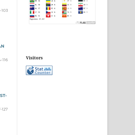
-103
AN
Visitors
-116
ST-
7-127