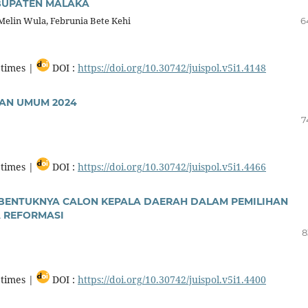
BUPATEN MALAKA
Melin Wula, Februnia Bete Kehi
6
times |
DOI :
https://doi.org/10.30742/juispol.v5i1.4148
HAN UMUM 2024
7
times |
DOI :
https://doi.org/10.30742/juispol.v5i1.4466
ERBENTUKNYA CALON KEPALA DAERAH DALAM PEMILIHAN
 REFORMASI
8
times |
DOI :
https://doi.org/10.30742/juispol.v5i1.4400