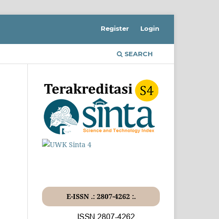
Register
Login
SEARCH
E-ISSN .: 2807-4262 :.