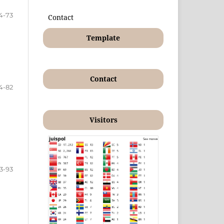
4-73
Contact
Template
Contact
4-82
Visitors
3-93